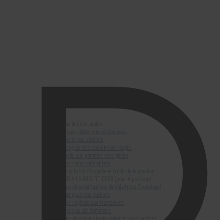
D
Riz au lait à la vanille
Flan sans gluten aux raisins secs
Clafoutis aux abricots
Pudding de chia coco/Fruits rouges
Crumble aux pommes sans gluten
Figues rôties miel et féta
Panacotta lait d’amande et fruits de la passion
FLANS A LA NOIX DE COCO (pour 4 portions)
Crème chocolat/graines de chia (pour 3 verrines)
Yaourt glacé aux abricots
Crème végétale aux framboises
Tapioca au lait d’amandes
Crème de mangue (sans gluten et sans lactose)