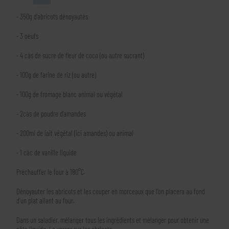
- 350g d’abricots dénoyautés
- 3 oeufs
- 4 càs de sucre de fleur de coco (ou autre sucrant)
- 100g de farine de riz (ou autre)
- 100g de fromage blanc animal ou végétal
- 2càs de poudre d’amandes
- 200ml de lait végétal (ici amandes) ou animal
- 1 càc de vanille liquide
Préchauffer le four à 180°C.
Dénoyauter les abricots et les couper en morceaux que l’on placera au fond
d’un plat allant au four.
Dans un saladier, mélanger tous les ingrédients et mélanger pour obtenir une