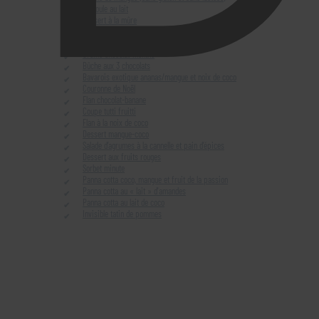
Sémoule au lait
Dessert à la mûre
Chia pudding exotique (pour 2 ports)
Pudding de chia mangue/passion
Crème chocolat-menthe
Bûche aux 3 chocolats
Bavarois exotique ananas/mangue et noix de coco
Couronne de Noël
Flan chocolat-banane
Coupe tutti fruitti
Flan à la noix de coco
Dessert mangue-coco
Salade d’agrumes à la cannelle et pain d’épices
Dessert aux fruits rouges
Sorbet minute
Panna cotta coco, mangue et fruit de la passion
Panna cotta au « lait » d'amandes
Panna cotta au lait de coco
Invisible tatin de pommes