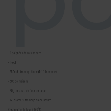
- 2 poignées de raisins secs
- 1 œuf
- 250g de fromage blanc (ici à l’amande)
- 30g de maïzena
- 20g de sucre de fleur de coco
- +/- arôme si fromage blanc nature
Préchauffer le four à 180°C.