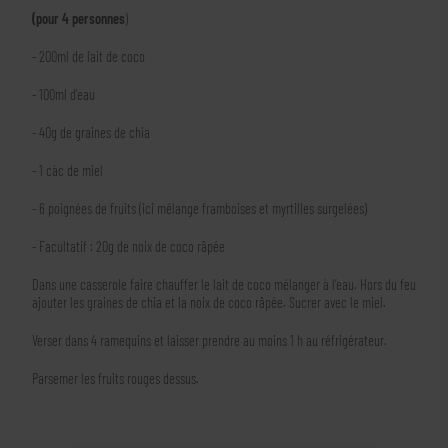
(pour 4 personnes
)
- 200ml de lait de coco
- 100ml d’eau
- 40g de graines de chia
- 1 càc de miel
- 6 poignées de fruits (ici mélange framboises et myrtilles surgelées)
- Facultatif : 20g de noix de coco râpée
Dans une casserole faire chauffer le lait de coco mélanger à l’eau. Hors du feu
ajouter les graines de chia et la noix de coco râpée. Sucrer avec le miel.
Verser dans 4 ramequins et laisser prendre au moins 1 h au réfrigérateur.
Parsemer les fruits rouges dessus.