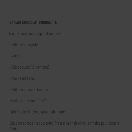
GATEAU CHOCOLAT COURGETTE
(pour 8 personnes, application jow)
- 250g de courgette
- 4 œufs
- 80g de sucre (ici complet)
- 30g de maïzena
- 250g de chocolat (ici noir)
Préchauffer le four à 180°C.
Faire fondre le chocolat au bain marie.
Eplucher et râper la courgette. Presser la chair entre les mains pour extraire
l’eau.